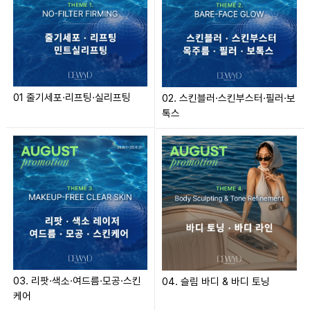
01 줄기세포·리프팅·실리프팅
02. 스킨블러·스킨부스터·필러·보
톡스
03. 리팟·색소·여드름·모공·스킨
04. 슬림 바디 & 바디 토닝
케어