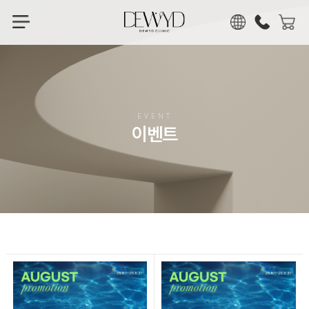
KOR
ENG
CHN
JPN
EVENT
이벤트